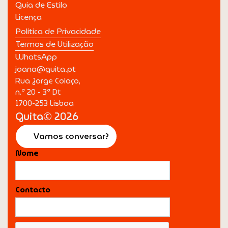
Guia de Estilo
Licença
Política de Privacidade
Termos de Utilização
WhatsApp
joana@guita.pt
Rua Jorge Colaço,
n.º 20 - 3º Dt
1700-253 Lisboa
Guita© 2026
Vamos conversar?
Nome
Contacto