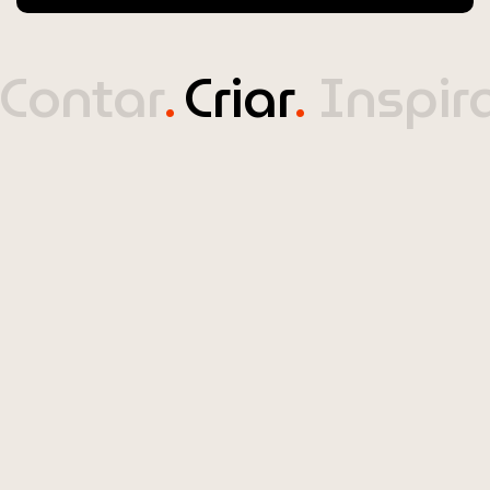
Contar
Criar
Inspir
.
.
Recomendo fortemente a Joana a qualquer organização
que procure estratégia, organização que procure
estratégia, design e storytelling de alto nível. design e
storytelling de alto nível. Trabalhar com ela foi sinónimo
de confiança.