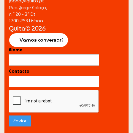
joana@guita.pt
Rua Jorge Colaço,
n.º 20 - 3º Dt
1700-253 Lisboa
Guita© 2026
Vamos conversar?
Nome
Contacto