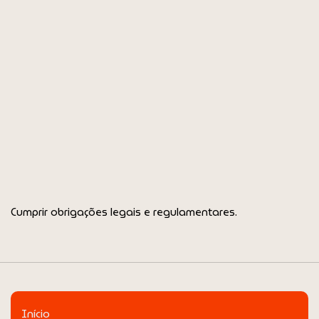
Solicitar a correção ou atualização dos dados.
Pedir a eliminação dos seus dados.
Retirar consentimentos anteriormente concedidos.
Opor-se ao tratamento dos seus dados em
determinadas situações.
Cumprir obrigações legais e regulamentares.
Início