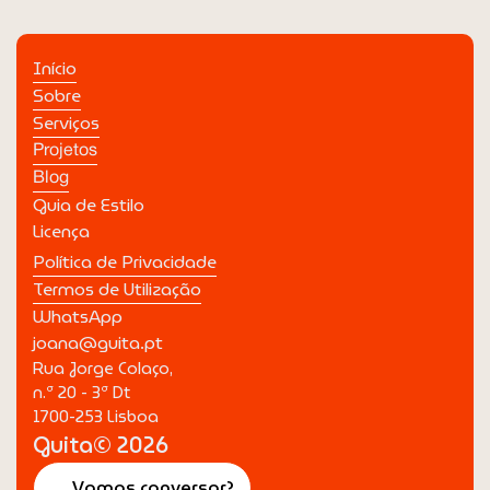
Início
Sobre
Serviços
Projetos
Blog
Guia de Estilo
Licença
Livro 70 anos de histórias cheias de corpo e
alma
Política de Privacidade
DEZ 2026
Editorial
Termos de Utilização
WhatsApp
joana@guita.pt
Rua Jorge Colaço,
n.º 20 - 3º Dt
1700-253 Lisboa
Guita© 2026
Vamos conversar?